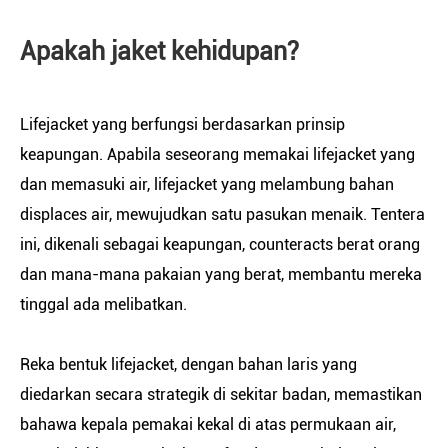
Apakah jaket kehidupan?
Lifejacket yang berfungsi berdasarkan prinsip
keapungan. Apabila seseorang memakai lifejacket yang
dan memasuki air, lifejacket yang melambung bahan
displaces air, mewujudkan satu pasukan menaik. Tentera
ini, dikenali sebagai keapungan, counteracts berat orang
dan mana-mana pakaian yang berat, membantu mereka
tinggal ada melibatkan.
Reka bentuk lifejacket, dengan bahan laris yang
diedarkan secara strategik di sekitar badan, memastikan
bahawa kepala pemakai kekal di atas permukaan air,