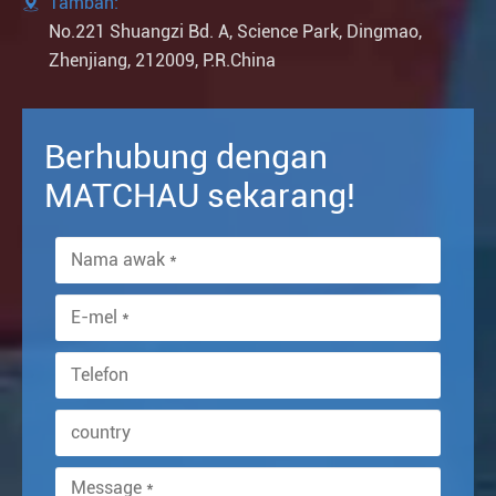
Tambah:

No.221 Shuangzi Bd. A, Science Park, Dingmao,
Zhenjiang, 212009, P.R.China
Berhubung dengan
MATCHAU sekarang!