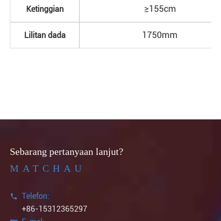
≥
155cm
Ketinggian
1750mm
Lilitan dada
Sebarang pertanyaan lanjut?
MATCHAU
Telefon:

+86-15312365297