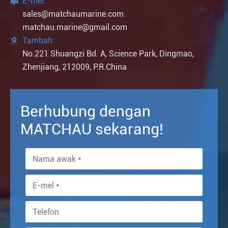
E-mel:

sales@matchaumarine.com
matchau.marine@gmail.com
Tambah:

No.221 Shuangzi Bd. A, Science Park, Dingmao,
Zhenjiang, 212009, P.R.China
Berhubung dengan
MATCHAU sekarang!