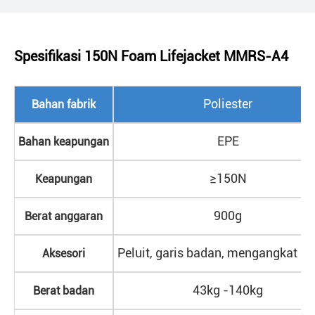
Spesifikasi 150N Foam Lifejacket MMRS-A4
Poliester
Bahan fabrik
EPE
Bahan keapungan
≥
150N
Keapungan
900g
Berat anggaran
Peluit, garis badan, mengangkat ge
Aksesori
43kg -140kg
Berat badan